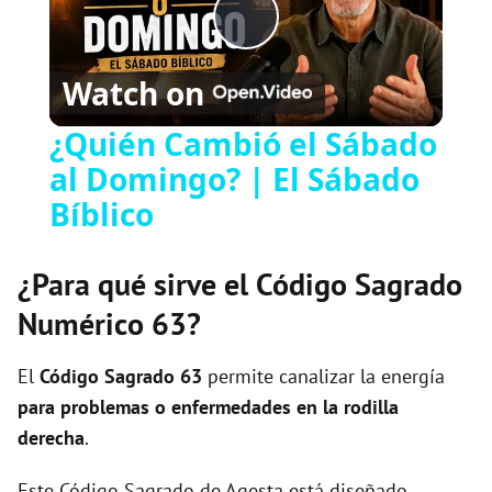
P
Watch on
l
¿Quién Cambió el Sábado
al Domingo? | El Sábado
a
Bíblico
y
¿Para qué sirve el Código Sagrado
V
Numérico 63?
i
El
Código Sagrado
63
permite canalizar la energía
para problemas o enfermedades en la rodilla
derecha
.
d
Este Código Sagrado de Agesta está diseñado