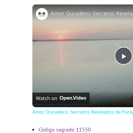
P
l
Watch on
a
Amor Duradero: Secretos Revelados de Par
y
Código sagrado 11550