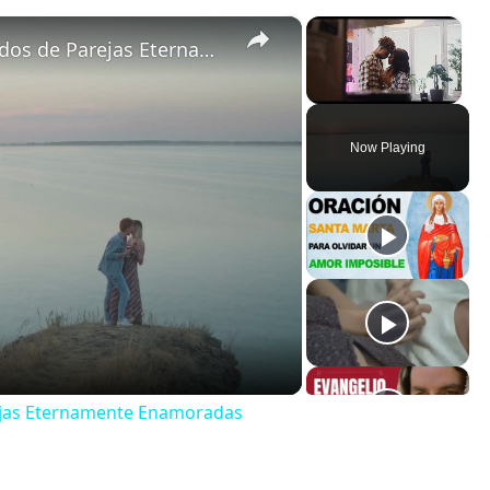
×
×
Amor Duradero: Secretos Revelados de Parejas Eternamente Enamoradas
Unmute
Now Playing
ejas Eternamente Enamoradas