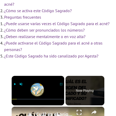
acné?
¿Cómo se activa este Código Sagrado?
Preguntas frecuentes
¿Puede usarse varias veces el Código Sagrado para el acné?
¿Cómo deben ser pronunciados los números?
¿Deben realizarse mentalmente o en voz alta?
¿Puede activarse el Código Sagrado para el acné a otras
personas?
¿Este Código Sagrado ha sido canalizado por Agesta?
×
Now Playing
×
Play
Unmute
Fullscreen
🙏 ¿Cuál es el origen del pecado y cuál es su significado? 🙏