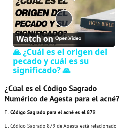
P
Watch on
l
🙏 ¿Cuál es el origen del
pecado y cuál es su
a
significado? 🙏
y
¿Cúal es el Código Sagrado
V
Numérico de Agesta para el acné?
i
El
Código Sagrado para el acné es el 879
.
El Código Sagrado 879 de Agesta está relacionado