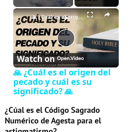
×
Play
Unmute
Fullscreen
🙏 ¿Cuál es el origen del pecado y cuál es su significado? 🙏
P
Watch on
l
🙏 ¿Cuál es el origen del
pecado y cuál es su
a
significado? 🙏
y
¿Cúal es el Código Sagrado
V
Numérico de Agesta para el
astigmatismo?