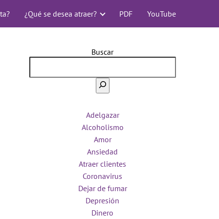
ta?
¿Qué se desea atraer?
PDF
YouTube
Buscar
Adelgazar
Alcoholismo
Amor
Ansiedad
Atraer clientes
Coronavirus
Dejar de fumar
Depresión
Dinero