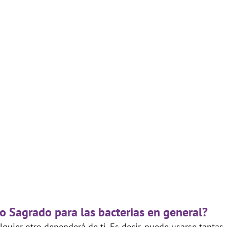
o Sagrado para las bacterias en general?
quier otro dependerá de ti. Es decir, puede usarse tantas