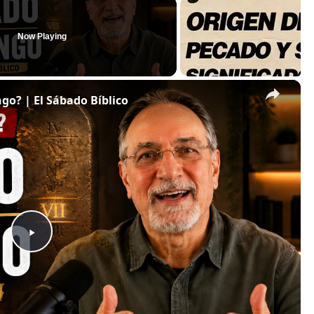
Now Playing
×
o? | El Sábado Bíblico
Play
Video