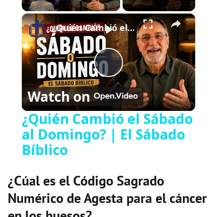
×
Play
Unmute
Fullscreen
¿Quién Cambió el Sábado al Domingo? | El Sábado Bíblico
Play
Watch on
Video
¿Quién Cambió el Sábado
al Domingo? | El Sábado
Bíblico
¿Cúal es el Código Sagrado
Numérico de Agesta para el cáncer
en los huesos?