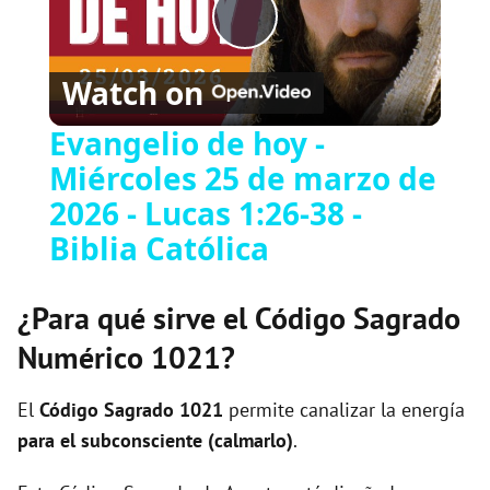
P
Watch on
l
Evangelio de hoy -
Miércoles 25 de marzo de
a
2026 - Lucas 1:26-38 -
y
Biblia Católica
V
¿Para qué sirve el Código Sagrado
Numérico 1021?
i
El
Código Sagrado
1021
permite canalizar la energía
d
para el subconsciente (calmarlo)
.