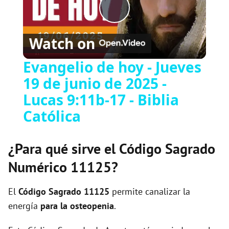
P
Watch on
l
Evangelio de hoy - Jueves
19 de junio de 2025 -
a
Lucas 9:11b-17 - Biblia
y
Católica
V
¿Para qué sirve el Código Sagrado
Numérico 11125?
i
El
Código Sagrado
11125
permite canalizar la
d
energía
para la osteopenia
.