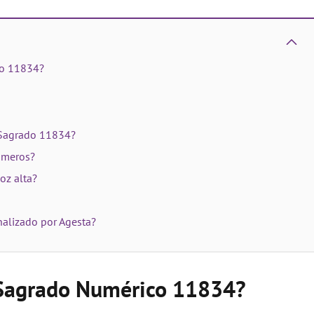
co 11834?
 Sagrado 11834?
úmeros?
oz alta?
alizado por Agesta?
o Sagrado Numérico 11834?