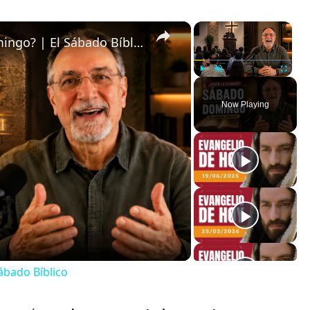
×
×
¿Quién Cambió el Sábado al Domingo? | El Sábado Bíblico
Play
Unmute
Fullscreen
Now Playing
ábado Bíblico