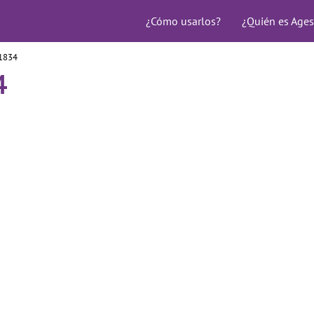
¿Cómo usarlos?
¿Quién es Ages
11834
4