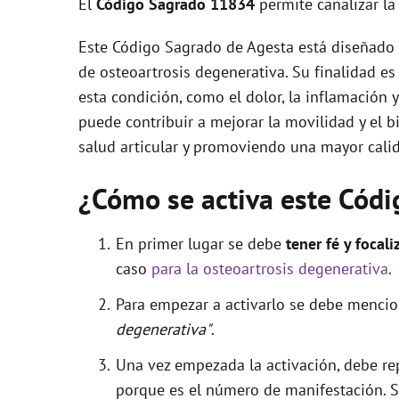
El
Código Sagrado
11834
permite canalizar l
V
Este Código Sagrado de Agesta está diseñado 
de osteoartrosis degenerativa. Su finalidad es
i
esta condición, como el dolor, la inflamación y
puede contribuir a mejorar la movilidad y el b
d
salud articular y promoviendo una mayor calid
e
¿Cómo se activa este Cód
o
En primer lugar se debe
tener fé y focali
caso
para la osteoartrosis degenerativa
.
Para empezar a activarlo se debe menci
degenerativa"
.
Una vez empezada la activación, debe re
porque es el número de manifestación. Se