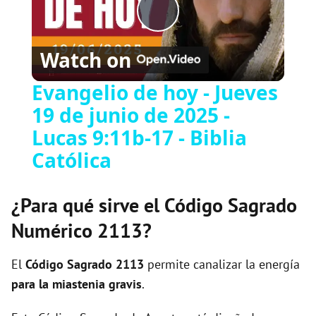
P
Watch on
l
Evangelio de hoy - Jueves
19 de junio de 2025 -
a
Lucas 9:11b-17 - Biblia
y
Católica
V
¿Para qué sirve el Código Sagrado
Numérico 2113?
i
El
Código Sagrado
2113
permite canalizar la energía
d
para la miastenia gravis
.