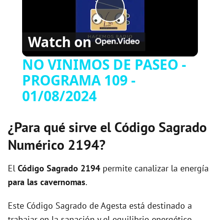
P
Watch on
l
NO VINIMOS DE PASEO -
PROGRAMA 109 -
a
01/08/2024
y
¿Para qué sirve el Código Sagrado
V
Numérico 2194?
i
El
Código Sagrado
2194
permite canalizar la energía
para las cavernomas
.
d
Este Código Sagrado de Agesta está destinado a
trabajar en la sanación y el equilibrio energético