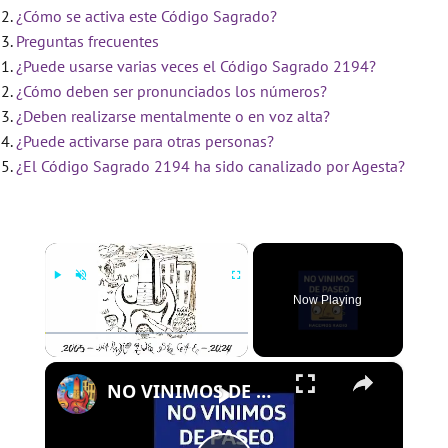
¿Cómo se activa este Código Sagrado?
Preguntas frecuentes
¿Puede usarse varias veces el Código Sagrado 2194?
¿Cómo deben ser pronunciados los números?
¿Deben realizarse mentalmente o en voz alta?
¿Puede activarse para otras personas?
¿El Código Sagrado 2194 ha sido canalizado por Agesta?
×
Now Playing
×
Play
Unmute
Fullscreen
NO VINIMOS DE PASEO - PROGRAMA 109 - 01/08/2024