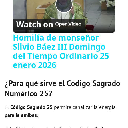
P
Watch on
l
Homilía de monseñor
Silvio Báez III Domingo
a
del Tiempo Ordinario 25
y
enero 2026
V
¿Para qué sirve el Código Sagrado
Numérico 25?
i
El
Código Sagrado
25
permite canalizar la energía
d
para la amibas
.