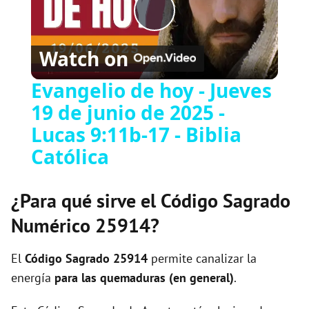
P
Watch on
l
Evangelio de hoy - Jueves
19 de junio de 2025 -
a
Lucas 9:11b-17 - Biblia
y
Católica
V
¿Para qué sirve el Código Sagrado
Numérico 25914?
i
El
Código Sagrado
25914
permite canalizar la
d
energía
para las quemaduras (en general)
.