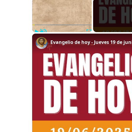
×
Play
Unmute
Fullscreen
Evangelio de hoy - Jueves 19 de juni