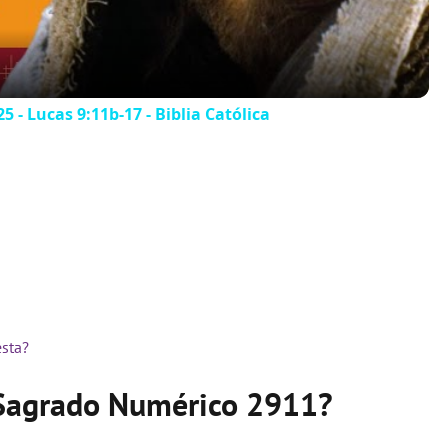
a
y
5 - Lucas 9:11b-17 - Biblia Católica
V
i
d
e
esta?
o Sagrado Numérico 2911?
o