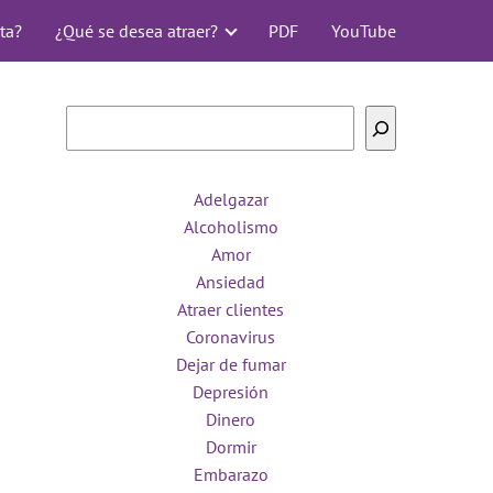
ta?
¿Qué se desea atraer?
PDF
YouTube
Buscar
Adelgazar
Alcoholismo
Amor
Ansiedad
Atraer clientes
Coronavirus
Dejar de fumar
Depresión
Dinero
Dormir
Embarazo