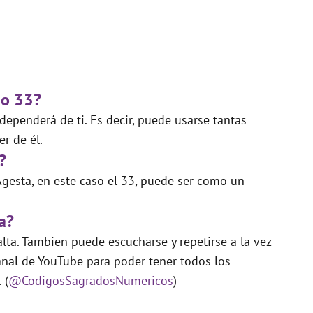
do 33?
ependerá de ti. Es decir, puede usarse tantas
r de él.
?
gesta, en este caso el 33, puede ser como un
a?
lta. Tambien puede escucharse y repetirse a la vez
nal de YouTube para poder tener todos los
 (
@CodigosSagradosNumericos
)