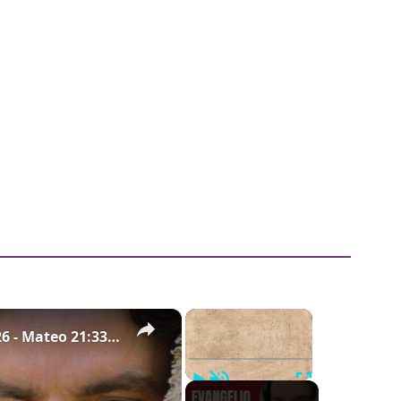
×
×
Evangelio de hoy - Viernes 6 de marzo de 2026 - Mateo 21:33-43, 45-46 - Biblia Católica
Play
Unmute
Fullscreen