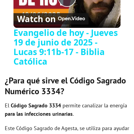
P
Watch on
l
Evangelio de hoy - Jueves
19 de junio de 2025 -
a
Lucas 9:11b-17 - Biblia
y
Católica
V
¿Para qué sirve el Código Sagrado
Numérico 3334?
i
El
Código Sagrado
3334
permite canalizar la energía
d
para las infecciones urinarias
.
Este Código Sagrado de Agesta, se utiliza para ayudar
e