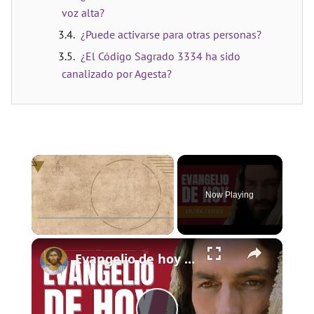
voz alta?
¿Puede activarse para otras personas?
¿El Código Sagrado 3334 ha sido
canalizado por Agesta?
×
Now Playing
×
Play
Unmute
Fullscreen
Evangelio de hoy - Jueves 19 de junio de 2025 - Lucas 9:11b-17 - Biblia Católica