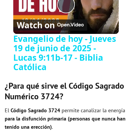
P
Watch on
l
Evangelio de hoy - Jueves
19 de junio de 2025 -
a
Lucas 9:11b-17 - Biblia
y
Católica
V
¿Para qué sirve el Código Sagrado
Numérico 3724?
i
El
Código Sagrado
3724
permite canalizar la energía
d
para la disfunción primaria (personas que nunca han
tenido una erección)
.