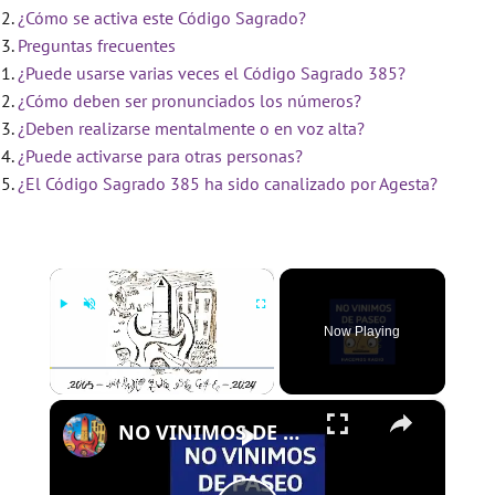
¿Cómo se activa este Código Sagrado?
Preguntas frecuentes
¿Puede usarse varias veces el Código Sagrado 385?
¿Cómo deben ser pronunciados los números?
¿Deben realizarse mentalmente o en voz alta?
¿Puede activarse para otras personas?
¿El Código Sagrado 385 ha sido canalizado por Agesta?
×
Now Playing
×
Play
Unmute
Fullscreen
NO VINIMOS DE PASEO - PROGRAMA 109 - 01/08/2024