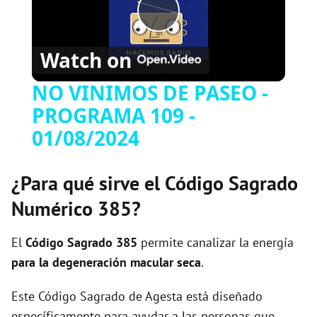
P
Watch on
l
NO VINIMOS DE PASEO -
PROGRAMA 109 -
a
01/08/2024
y
¿Para qué sirve el Código Sagrado
V
Numérico 385?
i
El
Código Sagrado
385
permite canalizar la energía
para la degeneración macular seca
.
d
Este Código Sagrado de Agesta está diseñado
específicamente para ayudar a las personas que