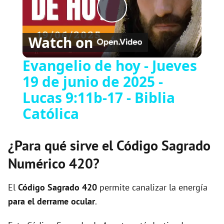
P
Watch on
l
Evangelio de hoy - Jueves
19 de junio de 2025 -
a
Lucas 9:11b-17 - Biblia
y
Católica
V
¿Para qué sirve el Código Sagrado
Numérico 420?
i
El
Código Sagrado
420
permite canalizar la energía
d
para el derrame ocular
.