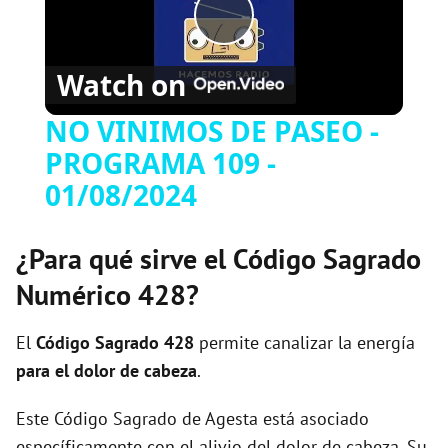
Play
Watch on
Video
NO VINIMOS DE PASEO -
PROGRAMA 109 -
01/08/2024
¿Para qué sirve el Código Sagrado
Numérico 428?
El
Código Sagrado
428
permite canalizar la energía
para el dolor de cabeza
.
Este Código Sagrado de Agesta está asociado
específicamente con el alivio del dolor de cabeza. Su