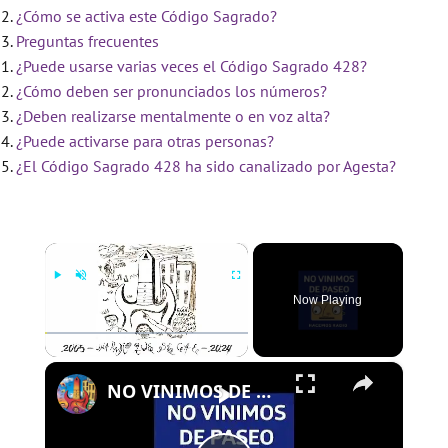
¿Cómo se activa este Código Sagrado?
Preguntas frecuentes
¿Puede usarse varias veces el Código Sagrado 428?
¿Cómo deben ser pronunciados los números?
¿Deben realizarse mentalmente o en voz alta?
¿Puede activarse para otras personas?
¿El Código Sagrado 428 ha sido canalizado por Agesta?
×
Now Playing
×
Play
Unmute
Fullscreen
NO VINIMOS DE PASEO - PROGRAMA 109 - 01/08/2024