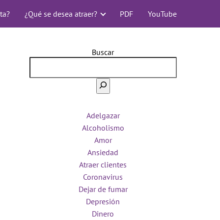
ta?
¿Qué se desea atraer?
PDF
YouTube
Buscar
Adelgazar
Alcoholismo
Amor
Ansiedad
Atraer clientes
Coronavirus
Dejar de fumar
Depresión
Dinero