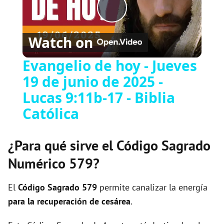
P
Watch on
l
Evangelio de hoy - Jueves
19 de junio de 2025 -
a
Lucas 9:11b-17 - Biblia
y
Católica
V
¿Para qué sirve el Código Sagrado
Numérico 579?
i
El
Código Sagrado
579
permite canalizar la energía
d
para la recuperación de cesárea
.