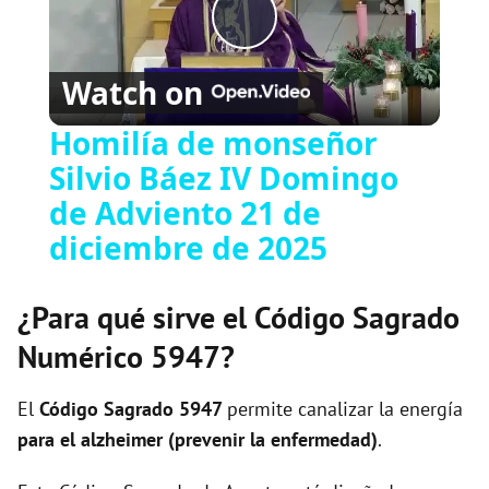
P
Watch on
l
Homilía de monseñor
Silvio Báez IV Domingo
a
de Adviento 21 de
y
diciembre de 2025
V
¿Para qué sirve el Código Sagrado
Numérico 5947?
i
El
Código Sagrado
5947
permite canalizar la energía
d
para el alzheimer (prevenir la enfermedad)
.