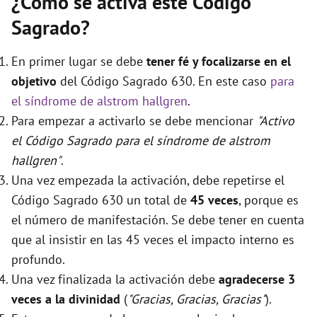
¿Cómo se activa este Código
Sagrado?
i
En primer lugar se debe
tener fé y focalizarse en el
d
objetivo
del Código Sagrado 630. En este caso
para
el síndrome de alstrom hallgren
.
Para empezar a activarlo se debe mencionar
"Activo
e
el Código Sagrado para el síndrome de alstrom
hallgren"
.
o
Una vez empezada la activación, debe repetirse el
Código Sagrado 630 un total de
45 veces
, porque es
el número de manifestación. Se debe tener en cuenta
que al insistir en las 45 veces el impacto interno es
profundo.
Una vez finalizada la activación debe
agradecerse 3
veces a la divinidad
(
"Gracias, Gracias, Gracias"
).