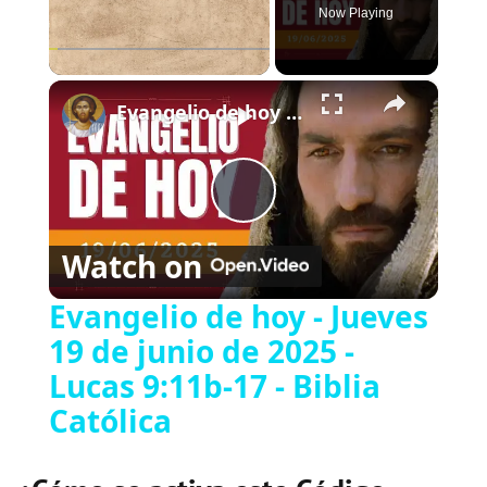
Now Playing
×
Play
Unmute
Fullscreen
Evangelio de hoy - Jueves 19 de junio de 2025 - Lucas 9:11b-17 - Biblia Católica
P
Watch on
l
Evangelio de hoy - Jueves
19 de junio de 2025 -
a
Lucas 9:11b-17 - Biblia
y
Católica
V