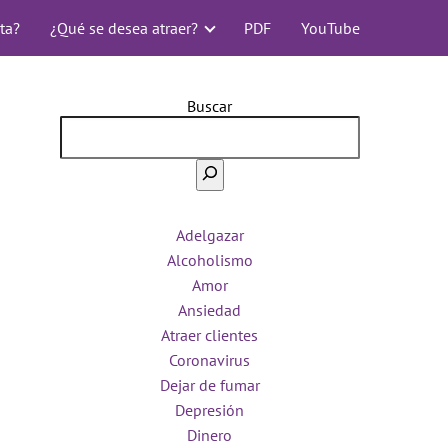
ta?
¿Qué se desea atraer?
PDF
YouTube
Buscar
Adelgazar
Alcoholismo
Amor
Ansiedad
Atraer clientes
Coronavirus
Dejar de fumar
Depresión
Dinero