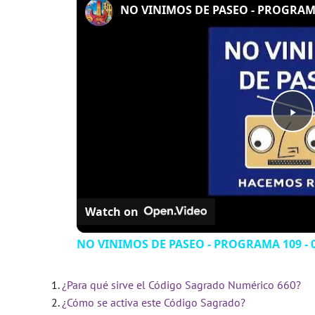
NO VINIMOS DE PASEO - PROGRAMA 
P
l
Watch on
a
NO VINIMOS DE PASEO - PROGRAMA 109 - 0
y
¿Para qué sirve el Código Sagrado Numérico 660?
V
¿Cómo se activa este Código Sagrado?