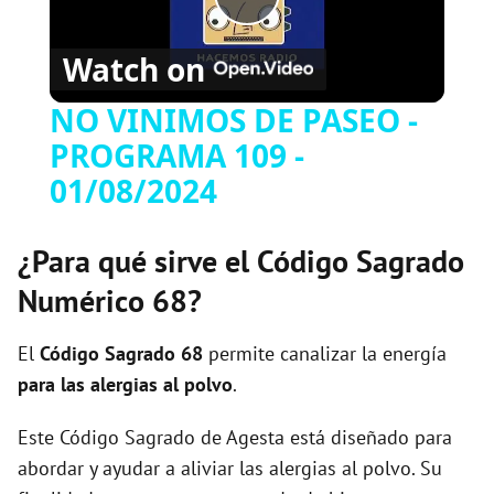
P
Watch on
l
NO VINIMOS DE PASEO -
PROGRAMA 109 -
a
01/08/2024
y
¿Para qué sirve el Código Sagrado
V
Numérico 68?
i
El
Código Sagrado
68
permite canalizar la energía
para las alergias al polvo
.
d
Este Código Sagrado de Agesta está diseñado para
abordar y ayudar a aliviar las alergias al polvo. Su
e