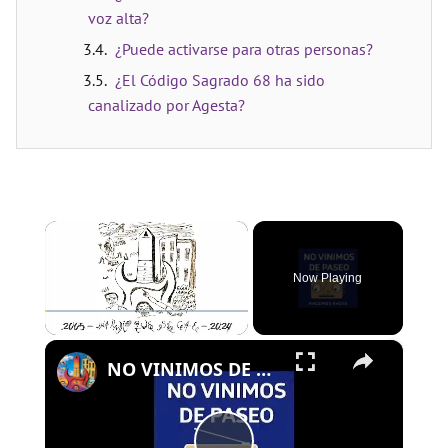
voz alta?
¿Puede activarse para otras personas?
¿El Código Sagrado 68 ha sido
canalizado por Agesta?
×
Now Playing
×
Play
Unmute
Fullscreen
NO VINIMOS DE PASEO - PROGRAMA 109 - 01/08/2024