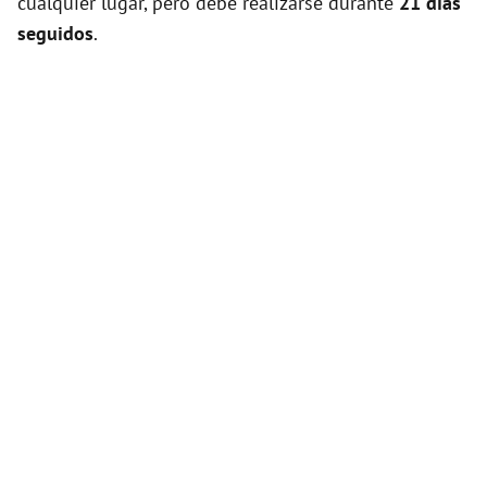
cualquier lugar, pero debe realizarse durante
21 días
seguidos
.