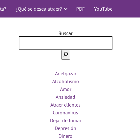
ta?
¿Qué se desea atraer?
PDF
YouTube
Buscar
Adelgazar
Alcoholismo
Amor
Ansiedad
Atraer clientes
Coronavirus
Dejar de fumar
Depresión
Dinero