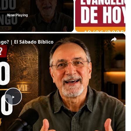
Now Playing
×
o? | El Sábado Bíblico
P
l