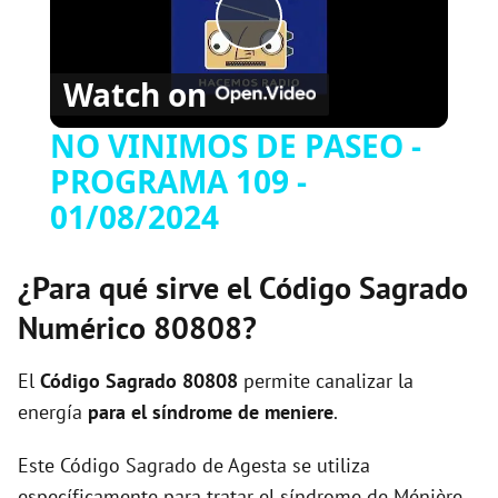
P
Watch on
l
NO VINIMOS DE PASEO -
PROGRAMA 109 -
a
01/08/2024
y
¿Para qué sirve el Código Sagrado
V
Numérico 80808?
i
El
Código Sagrado
80808
permite canalizar la
energía
para el síndrome de meniere
.
d
Este Código Sagrado de Agesta se utiliza
específicamente para tratar el síndrome de Ménière,