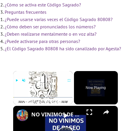
¿Cómo se activa este Código Sagrado?
Preguntas frecuentes
¿Puede usarse varias veces el Código Sagrado 80808?
¿Cómo deben ser pronunciados los números?
¿Deben realizarse mentalmente o en voz alta?
¿Puede activarse para otras personas?
¿El Código Sagrado 80808 ha sido canalizado por Agesta?
×
Now Playing
×
Play
Unmute
Fullscreen
NO VINIMOS DE PASEO - PROGRAMA 109 - 01/08/2024