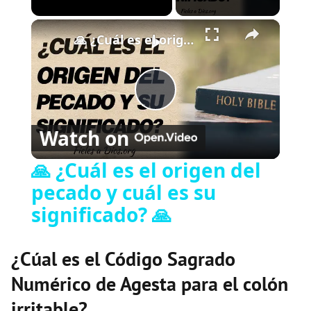
×
Play
Unmute
Fullscreen
🙏 ¿Cuál es el origen del pecado y cuál es su significado? 🙏
P
Watch on
l
🙏 ¿Cuál es el origen del
pecado y cuál es su
a
significado? 🙏
y
¿Cúal es el Código Sagrado
V
Numérico de Agesta para el colón
irritable?