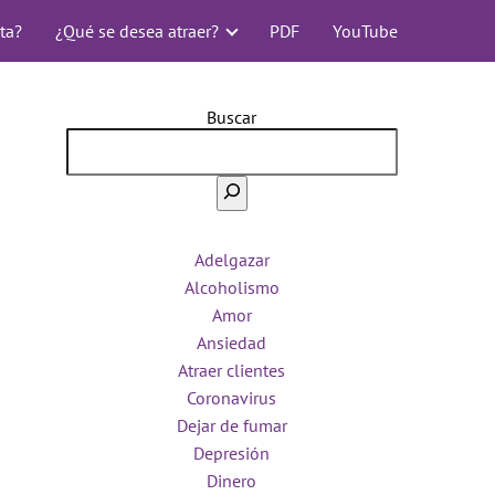
ta?
¿Qué se desea atraer?
PDF
YouTube
Buscar
Adelgazar
Alcoholismo
Amor
Ansiedad
Atraer clientes
Coronavirus
Dejar de fumar
Depresión
Dinero