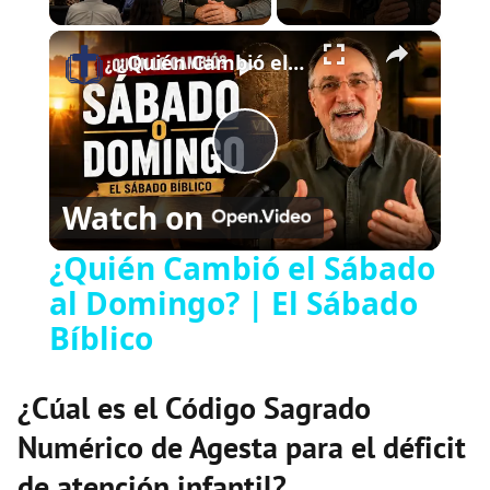
×
Play
Unmute
Fullscreen
¿Quién Cambió el Sábado al Domingo? | El Sábado Bíblico
Play
Watch on
Video
¿Quién Cambió el Sábado
al Domingo? | El Sábado
Bíblico
¿Cúal es el Código Sagrado
Numérico de Agesta para el déficit
de atención infantil?