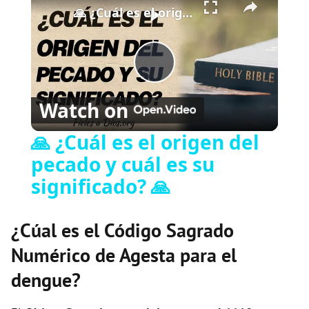
🙏 ¿Cuál es el origen del pecado y cuál es su significado? 🙏
P
Watch on
l
🙏 ¿Cuál es el origen del
pecado y cuál es su
a
significado? 🙏
y
¿Cúal es el Código Sagrado
V
Numérico de Agesta para el
dengue?
i