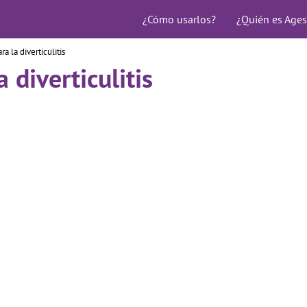
¿Cómo usarlos?
¿Quién es Ages
a la diverticulitis
 diverticulitis