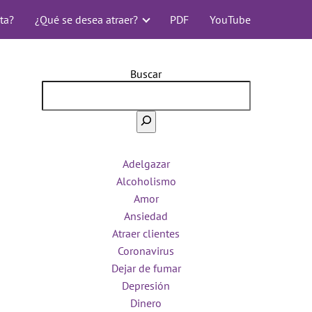
ta?
¿Qué se desea atraer?
PDF
YouTube
Buscar
Adelgazar
Alcoholismo
Amor
Ansiedad
Atraer clientes
Coronavirus
Dejar de fumar
Depresión
Dinero