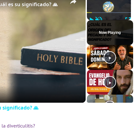
uál es su significado? 🙏
Play
Unmute
Full
Now Playing
u significado? 🙏
a diverticulitis?