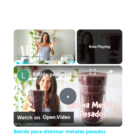
×
Now Playing
Play
Unmute
Fullscreen
×
Batido para eliminar metales pesados
P
Watch on
l
Batido para eliminar metales pesados