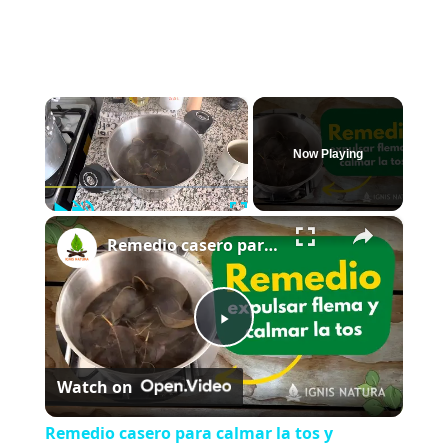
×
Now Playing
Play
Unmute
Fullscreen
×
Remedio casero para calmar la tos y eliminar la flema con hojas de Eucalipto ???
P
Watch on
l
Remedio casero para calmar la tos y