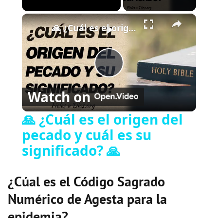
×
Play
Unmute
Fullscreen
🙏 ¿Cuál es el origen del pecado y cuál es su significado? 🙏
Play
Watch on
Video
🙏 ¿Cuál es el origen del
pecado y cuál es su
significado? 🙏
¿Cúal es el Código Sagrado
Numérico de Agesta para la
epidemia?