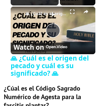
×
Play
Unmute
Fullscreen
🙏 ¿Cuál es el origen del pecado y cuál es su significado? 🙏
P
Watch on
l
🙏 ¿Cuál es el origen del
pecado y cuál es su
a
significado? 🙏
y
¿Cúal es el Código Sagrado
V
Numérico de Agesta para la
fascitis plantar?