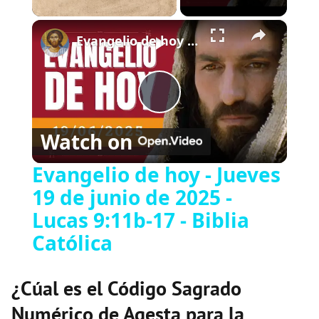
×
Play
Unmute
Fullscreen
Evangelio de hoy - Jueves 19 de junio de 2025 - Lucas 9:11b-17 - Biblia Católica
Play
Watch on
Video
Evangelio de hoy - Jueves
19 de junio de 2025 -
Lucas 9:11b-17 - Biblia
Católica
¿Cúal es el Código Sagrado
Numérico de Agesta para la