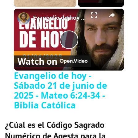
×
Play
Unmute
Fullscreen
Evangelio de hoy - Sábado 21 de junio de 2025 - Mateo 6:24-34 - Biblia Católica
Play
Watch on
Video
Evangelio de hoy -
Sábado 21 de junio de
2025 - Mateo 6:24-34 -
Biblia Católica
¿Cúal es el Código Sagrado
Numérico de Agesta para la