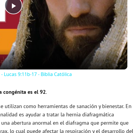
P
l
a
y
- Lucas 9:11b-17 - Biblia Católica
V
a congénita es el 92
.
i
e utilizan como herramientas de sanación y bienestar. En
inalidad es ayudar a tratar la hernia diafragmática
d
y una abertura anormal en el diafragma que permite que
x, lo cual puede afectar la respiración y el desarrollo de