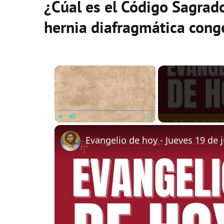
¿Cúal es el Código Sagrad
hernia diafragmática cong
×
Play
Unmute
Fullscreen