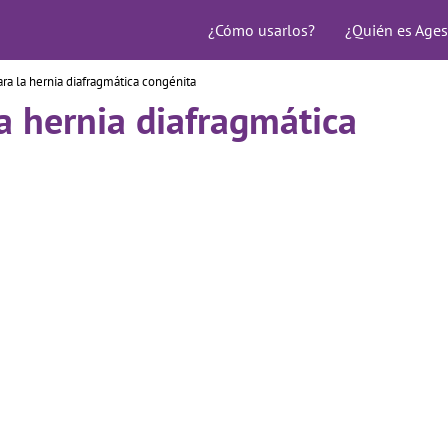
¿Cómo usarlos?
¿Quién es Ages
ra la hernia diafragmática congénita
a hernia diafragmática