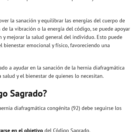
e
ver la sanación y equilibrar las energías del cuerpo de
o
s de la vibración o la energía del código, se puede apoyar
ón y mejorar la salud general del individuo. Esto puede
el bienestar emocional y físico, favoreciendo una
do a ayudar en la sanación de la hernia diafragmática
salud y el bienestar de quienes lo necesitan.
igo Sagrado?
hernia diafragmática congénita (92) debe seguirse los
zarse en el objetivo
del Código Sagrado.