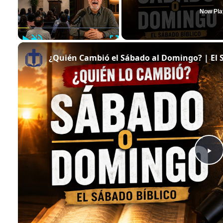
Now Pla
Play
Unmute
Fullscreen
¿Quién Cambió el Sábado al Domingo? | El 
Play
Video