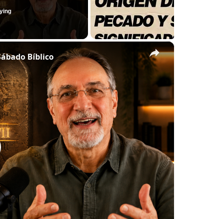
ying
×
Sábado Bíblico