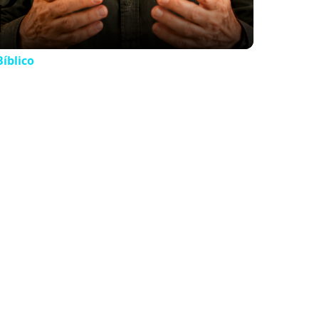
íblico