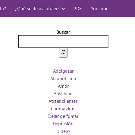
ta?
¿Qué se desea atraer?
PDF
YouTube
Buscar
Adelgazar
Alcoholismo
Amor
Ansiedad
Atraer clientes
Coronavirus
Dejar de fumar
Depresión
Dinero