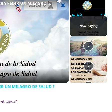
? Oración a la Virgen de la Salud PARA PEDIR UN MILAGRO DE SALUD ?‍️
Play
Unmute
Full
Now Playing
DIR UN MILAGRO DE SALUD ?‍️
 el lupus?