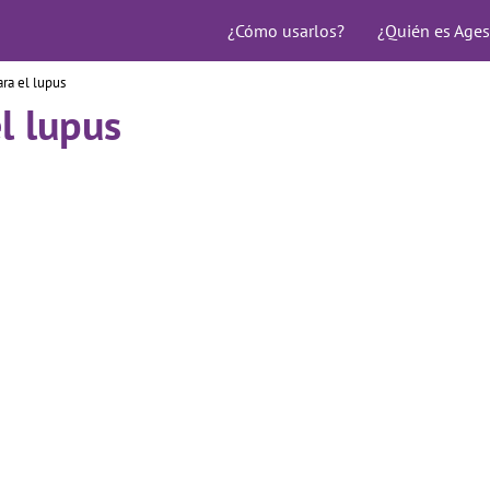
¿Cómo usarlos?
¿Quién es Ages
ra el lupus
l lupus