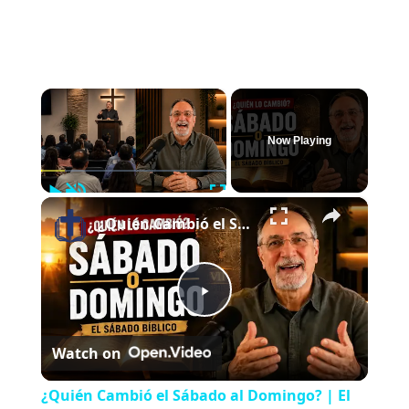
×
Now Playing
Play
Unmute
Fullscreen
×
¿Quién Cambió el Sábado al Domingo? | El Sábado Bíblico
P
Watch on
l
¿Quién Cambió el Sábado al Domingo? | El