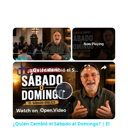
×
Now Playing
Play
Unmute
Fullscreen
×
¿Quién Cambió el Sábado al Domingo? | El Sábado Bíblico
P
Watch on
l
¿Quién Cambió el Sábado al Domingo? | El