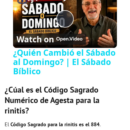
P
Watch on
l
¿Quién Cambió el Sábado
al Domingo? | El Sábado
a
Bíblico
y
¿Cúal es el Código Sagrado
V
Numérico de Agesta para la
rinitis?
i
El
Código Sagrado para la rinitis es el 884
.