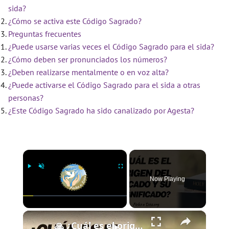
sida?
¿Cómo se activa este Código Sagrado?
Preguntas frecuentes
¿Puede usarse varias veces el Código Sagrado para el sida?
¿Cómo deben ser pronunciados los números?
¿Deben realizarse mentalmente o en voz alta?
¿Puede activarse el Código Sagrado para el sida a otras
personas?
¿Este Código Sagrado ha sido canalizado por Agesta?
×
Now Playing
×
Play
Unmute
Fullscreen
🙏 ¿Cuál es el origen del pecado y cuál es su significado? 🙏