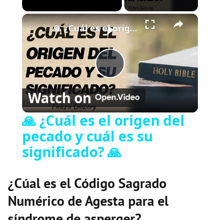
×
Play
Unmute
Fullscreen
🙏 ¿Cuál es el origen del pecado y cuál es su significado? 🙏
P
Watch on
l
🙏 ¿Cuál es el origen del
pecado y cuál es su
a
significado? 🙏
y
¿Cúal es el Código Sagrado
V
Numérico de Agesta para el
síndrome de asperger?