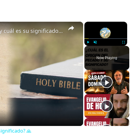
×
×
🙏 ¿Cuál es el origen del pecado y cuál es su significado? 🙏
Play
Unmute
Fullscreen
Now Playing
significado? 🙏