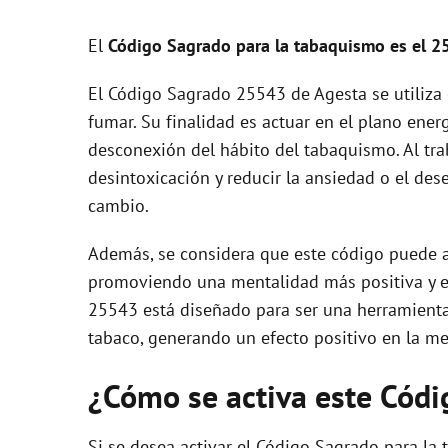
y
El
Código Sagrado para la tabaquismo es el 2
V
El Código Sagrado 25543 de Agesta se utiliza 
fumar. Su finalidad es actuar en el plano ene
i
desconexión del hábito del tabaquismo. Al trab
desintoxicación y reducir la ansiedad o el de
d
cambio.
e
Además, se considera que este código puede ay
promoviendo una mentalidad más positiva y en
o
25543 está diseñado para ser una herramient
tabaco, generando un efecto positivo en la me
¿Cómo se activa este Cód
Si se desea activar el Código Sagrado para la