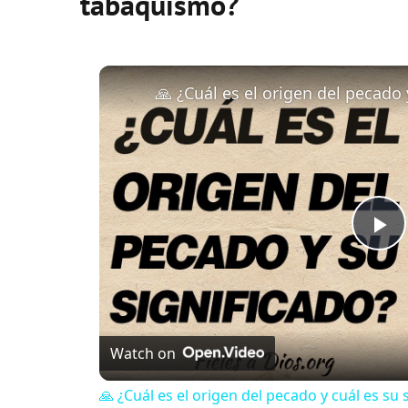
tabaquismo?
P
l
Watch on
a
🙏 ¿Cuál es el origen del pecado y cuál es su 