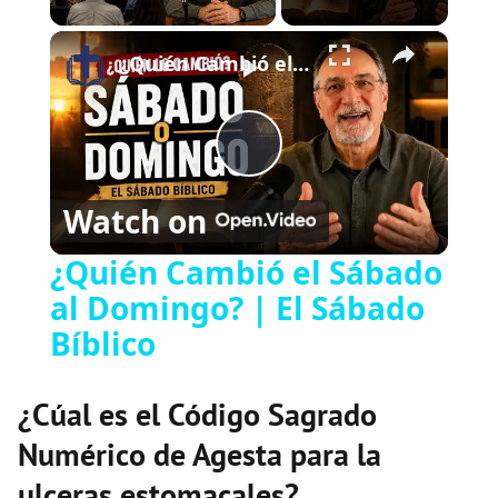
×
Play
Unmute
Fullscreen
¿Quién Cambió el Sábado al Domingo? | El Sábado Bíblico
Play
Watch on
Video
¿Quién Cambió el Sábado
al Domingo? | El Sábado
Bíblico
¿Cúal es el Código Sagrado
Numérico de Agesta para la
ulceras estomacales?